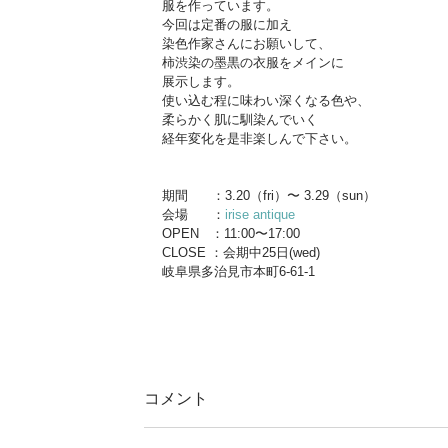
服を作っています。
今回は定番の服に加え
染色作家さんにお願いして、
柿渋染の墨黒の衣服をメインに
展示します。
使い込む程に味わい深くなる色や、
柔らかく肌に馴染んでいく
経年変化を是非楽しんで下さい。
期間      ：3.20（fri）〜 3.29（sun）
会場      ：
irise antique
OPEN   ：11:00〜17:00
CLOSE ：会期中25日(wed)
岐阜県多治見市本町6-61-1
コメント