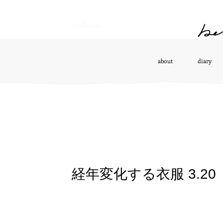
belleasie
about
diary
経年変化する衣服 3.20（f