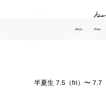
belleasie
about
diary
半夏生 7.5（fri）〜 7.7