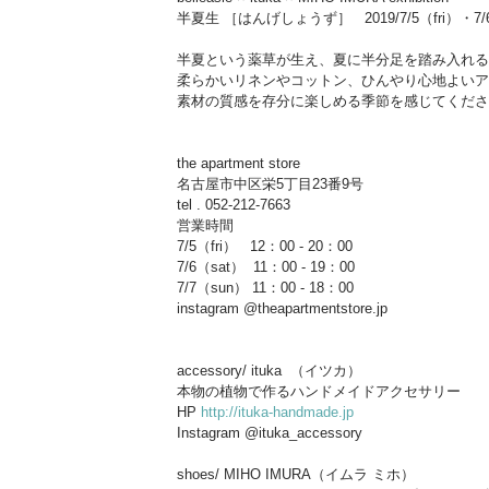
半夏生 ［はんげしょうず］   2019/7/5（fri）・7/
半夏という薬草が生え、夏に半分足を踏み入れる
柔らかいリネンやコットン、ひんやり心地よいア
素材の質感を存分に楽しめる季節を感じてくださ
the apartment store
名古屋市中区栄5丁目23番9号
tel . 052-212-7663
営業時間
7/5（fri）   12：00 - 20：00
7/6（sat）  11：00 - 19：00
7/7（sun） 11：00 - 18：00
instagram @theapartmentstore.jp
accessory/ ituka  （イツカ）
本物の植物で作るハンドメイドアクセサリー
HP 
http://ituka-handmade.jp
Instagram @ituka_accessory 
shoes/ MIHO IMURA（イムラ ミホ）